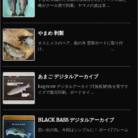
雌がクール便で到着。ヤマメの皮は非 ...
やまめ 剥製
オスとメスのペア、栃の木 雲形ボードに取り付
け。 ...
あまご デジタルアーカイブ
kagerow デジタルアーカイブ(魚拓)釣魚を実寸サ
イズで復元印刷。ボードタイ ...
BLACK BASS デジタルアーカイブ
思い出の魚。今回はシンプルに！ ボード/フレーム